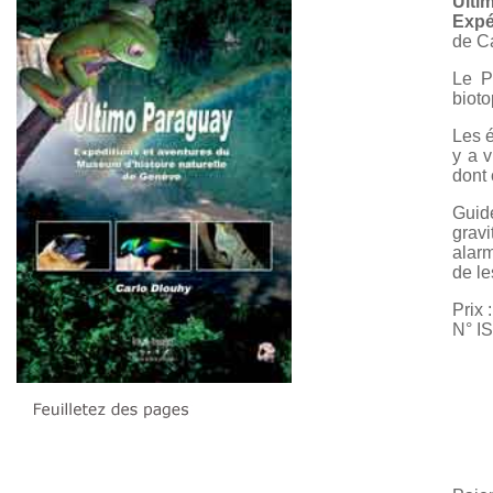
Ulti
Expé
de C
Le P
bioto
Les 
y a v
dont 
Guid
gravi
alarm
de le
Prix 
N° I