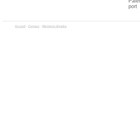
Paie
port
Accueil
-
Contact
-
Mentions légales