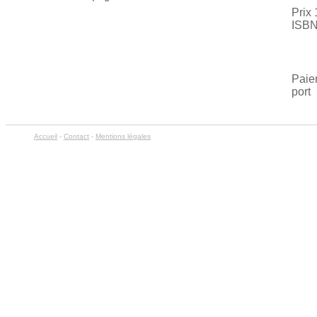
Prix 
ISBN
Paie
port
Accueil
-
Contact
-
Mentions légales