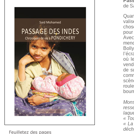
Pass
de S
Quan
vali
chos
pour
Avec
mend
Boll
l’éc
où l
vend
de s
comm
scèn
roul
bourr
Mons
ress
laque
« Tou
« La 
déche